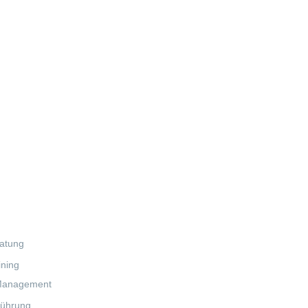
alte
atung
ining
anagement
ührung