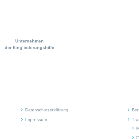
Unternehmen
der Eingliederungshilfe
Rechtliches
Inh
Datenschutzerklärung
Ber
Impressum
Tra
M
F