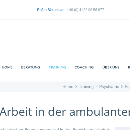
Rufen Sie uns an:
+49 (0) 4122 98 56 977
HOME
BERATUNG
TRAINING
COACHING
ÜBER UNS
Home
Training
Psychiatrie
Ps
 Arbeit in der ambulante
chiatrischen Erkrankungen sind in drei Bereiche gelgliedert: