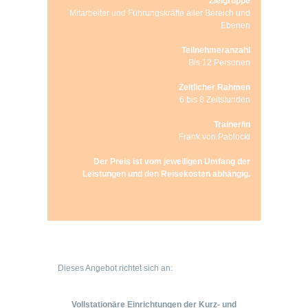
Zielgruppe
Mitarbeiter und Führungskräfte aller Bereich und
Ebenen
Teilnehmeranzahl
Bis 12 Personen
Zeitlicher Rahmen
6 bis 8 Zeitstunden
Trainer/in
Frank von Pablocki
Der Preis ist vom jeweiligen Umfang der
Leistungen und den Reisekosten abhängig.
Dieses Angebot richtet sich an:
Vollstationäre Einrichtungen der Kurz- und