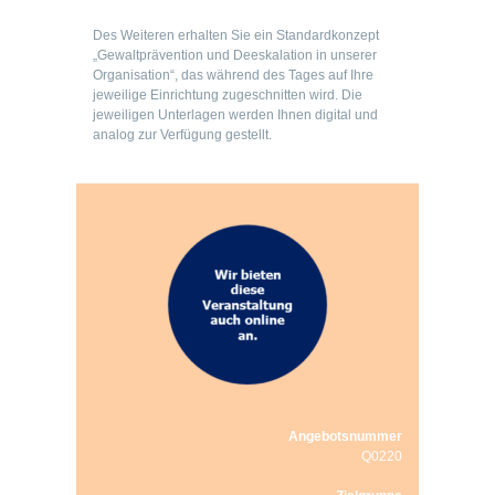
Des Weiteren erhalten Sie ein Standardkonzept
„Gewaltprävention und Deeskalation in unserer
Organisation“, das während des Tages auf Ihre
jeweilige Einrichtung zugeschnitten wird. Die
jeweiligen Unterlagen werden Ihnen digital und
analog zur Verfügung gestellt.
Angebotsnummer
Q0220