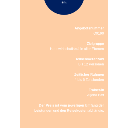
Angebotsnummer
Q0190
Zielgruppe
Hauswirtschaftskräfte aller Ebenen
Teilnehmeranzahl
Bis 12 Personen
Zeitlicher Rahmen
4 bis 6 Zeitstunden
Trainer/in
Aljona Batt
Der Preis ist vom jeweiligen Umfang der
Leistungen und den Reisekosten abhängig.