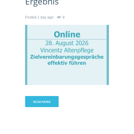
Ergebnis
Posted
1 day ago
9
READ MORE