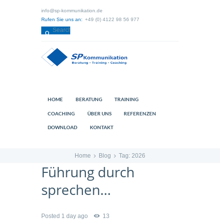
info@sp-kommunikation.de
Rufen Sie uns an:
+49 (0) 4122 98 56 977
HOME
BERATUNG
TRAINING
COACHING
ÜBER UNS
REFERENZEN
DOWNLOAD
KONTAKT
Home
Blog
Tag: 2026
Führung durch
sprechen…
Posted
1 day ago
13