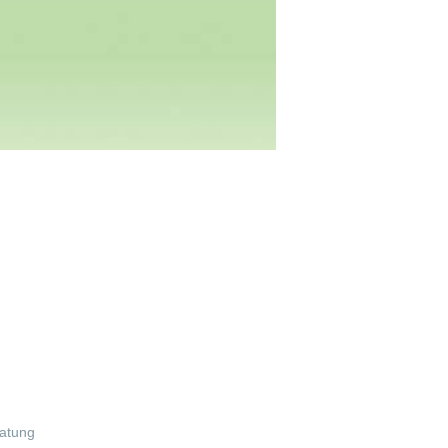
alte
atung