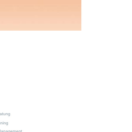
alte
atung
ining
anagement