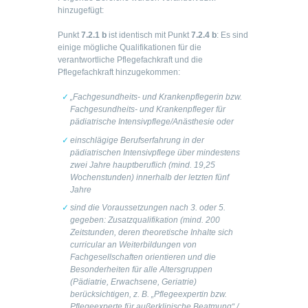
hinzugefügt:
Punkt
7.2.1 b
ist identisch mit Punkt
7.2.4 b
: Es sind
einige mögliche Qualifikationen für die
verantwortliche Pflegefachkraft und die
Pflegefachkraft hinzugekommen:
„Fachgesundheits- und Krankenpflegerin bzw.
Fachgesundheits- und Krankenpfleger für
pädiatrische Intensivpflege/Anästhesie oder
einschlägige Berufserfahrung in der
pädiatrischen Intensivpflege über mindestens
zwei Jahre hauptberuflich (mind. 19,25
Wochenstunden)
innerhalb der letzten fünf
Jahre
sind die Voraussetzungen nach 3. oder 5.
gegeben: Zusatzqualifikation (mind. 200
Zeitstunden, deren theoretische Inhalte sich
curricular an Weiterbildungen von
Fachgesellschaften orientieren und die
Besonderheiten für alle Altersgruppen
(Pädiatrie, Erwachsene, Geriatrie)
berücksichtigen, z. B. „Pflegeexpertin bzw.
Pflegeexperte für außerklinische Beatmung“ /