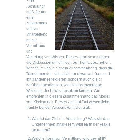
Eine
„Schulung“
heißt für uns
eine
Zusammenk
unft von
Mitarbeitend
en zur
Vermittlung
und
Vertiefung von Wissen. Dieses kann schon durch
die Diskussion um ein kleines Thema geschehen.
Wichtig ist uns in diesem Zusammenhang, dass die
Teilnehmenden sich nicht nur etwas anhören und
ihr Handeln reflektieren, sondern auch gleich
darüber nachdenken, wie sie das erworbene
Wissen in die Praxis umsetzen können. Wir
empfehlen in diesem Zusammenhang das Modell
von Kirckpatrick. Dieses zielt auf fünf wesentliche
Punkte bei der Wissensvermittlung ab:
Was ist das Ziel der Vermittlung? Was will das
Unternehmen mit diesem Wissen in der Praxis
anfangen?
Welche Form von Vermittlung wird gewählt?