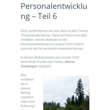
Personalentwicklu
ng – Teil 6
2021 veröffentlichen wir eine Serie zu dem Thema
“Personalentwicklung”. Diese soll Ihnen eine Idee
vermitteln, welche Methoden in der
Personalentwicklung aus unserer Sicht möglich
sind und wie Sie sie jeweils anwenden können.
In diesem Beitrag werden aus unserer Sicht
wesentliche Punkte zum Thema „
Interne
Schulungen
“ diskutiert.
Was
verstehen
wir in
diesem
Beitrag
eigentlich
unter einer
Schulung?