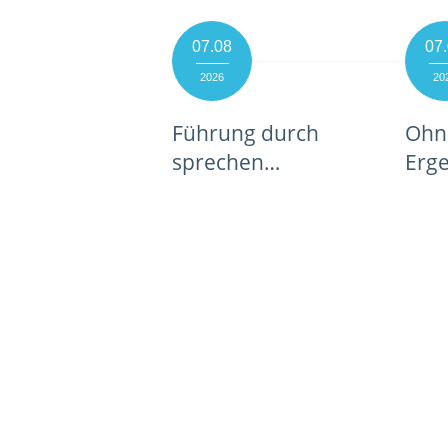
07.08
07
2026
20
Führung durch
Ohne
sprechen…
Erg