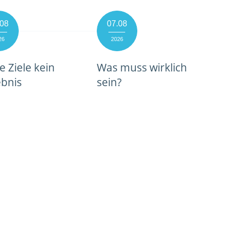
.08
07.08
26
2026
 Ziele kein
Was muss wirklich
ebnis
sein?